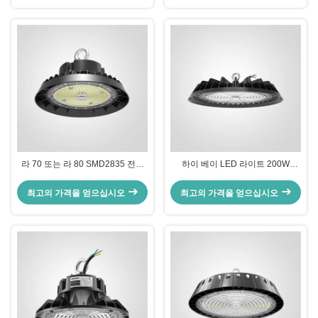
라 70 또는 라 80 SMD2835 전기
하이 베이 LED 라이트 200W
정적 폴리에스터 파우더 코팅 하우
3000K-6500K 블랙 피니시 120-
징과 함께 240W LED 하이 베이 라
277V 전기 정적 폴리에스터 파우
최고의 가격을 얻으십시오
최고의 가격을 얻으십시오
이트
더 코팅