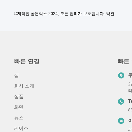
©저작권 골든럭스 2024, 모든 권리가 보호됩니다. 약관.
빠른 연결
빠른
집
2
회사 소개
리
상품
T
화면
8
뉴스
케이스
a