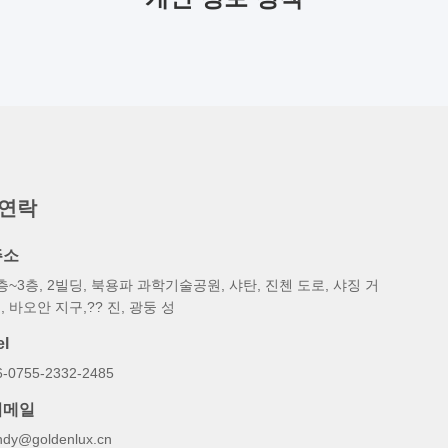
 연락
주소
층~3층, 2빌딩, 북용파 과학기술공원, 샤탄, 진첸 도로, 샤징 거
, 바오안 지구,?? 진, 광둥 성
el
6-0755-2332-2485
이메일
ndy@goldenlux.cn