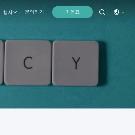
따옴표
문의하기
행사