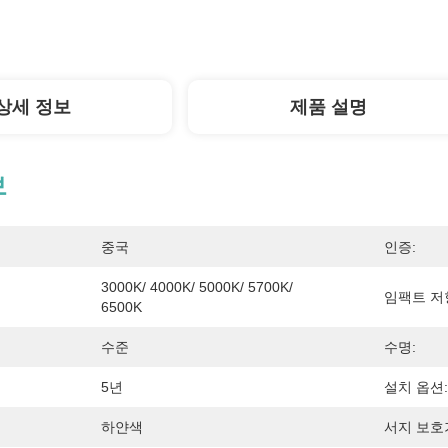
상세 정보
제품 설명
보
중국
인증:
3000K/ 4000K/ 5000K/ 5700K/ 
임팩트 저
6500K
수준
수명:
5년
설치 옵션:
하얀색
서지 보호기