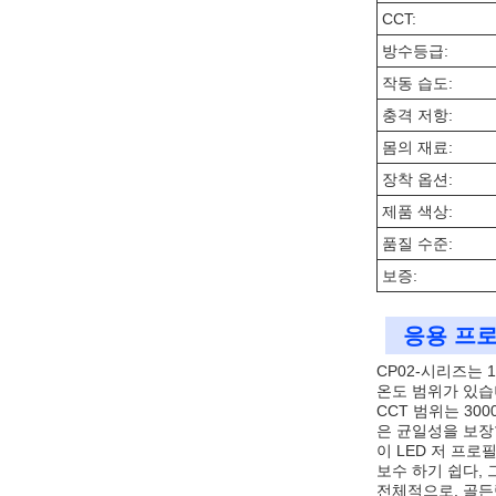
CCT:
방수등급:
작동 습도:
충격 저항:
몸의 재료:
장착 옵션:
제품 색상:
품질 수준:
보증:
응용 프로
CP02-시리즈는 
온도 범위가 있습
CCT 범위는 300
은 균일성을 보장
이 LED 저 프로
보수 하기 쉽다,
전체적으로, 골든