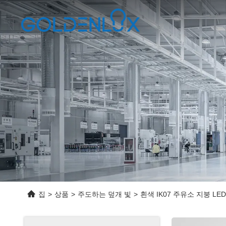
집
>
상품
>
주도하는 덮개 빛
>
흰색 IK07 주유소 지붕 LED 