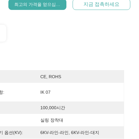
지금 접촉하세요
최고의 가격을 얻으십시오
CE, ROHS
항:
IK 07
100,000시간
실링 장착대
 옵션(kV):
6KV-라인-라인, 6KV-라인-대지