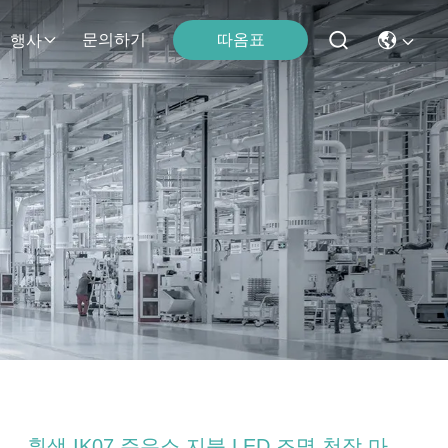
문의하기
따옴표
행사
흰색 IK07 주유소 지붕 LED 조명 천장 마