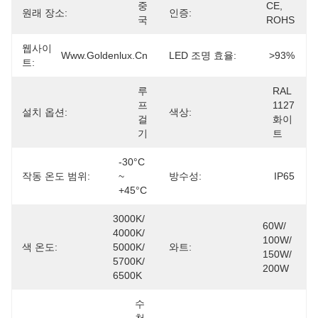
중
CE, 
원래 장소:
인증:
국
ROHS
웹사이
Www.goldenlux.cn
LED 조명 효율:
>93%
트:
루
RAL 
프 
1127 
설치 옵션:
색상:
걸
화이
기
트
-30°C 
작동 온도 범위:
~ 
방수성:
IP65
+45°C
3000K/ 
60W/ 
4000K/ 
100W/ 
색 온도:
5000K/ 
와트:
150W/ 
5700K/ 
200W
6500K
수