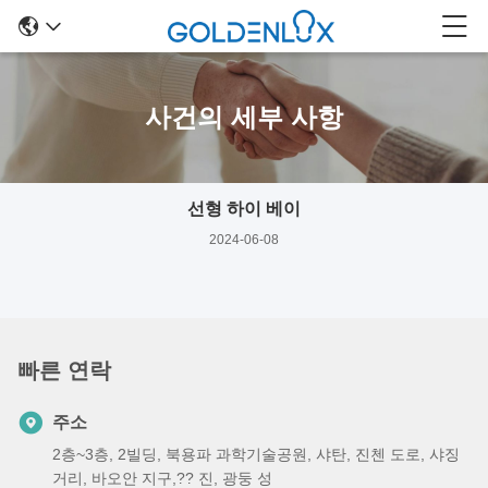
사건의 세부 사항
선형 하이 베이
2024-06-08
빠른 연락
주소
2층~3층, 2빌딩, 북용파 과학기술공원, 샤탄, 진첸 도로, 샤징
거리, 바오안 지구,?? 진, 광둥 성